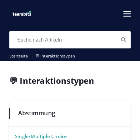
Startseite
→
💬 Interaktionstypen
💬 Interaktionstypen
Abstimmung
Single/Multiple Choice