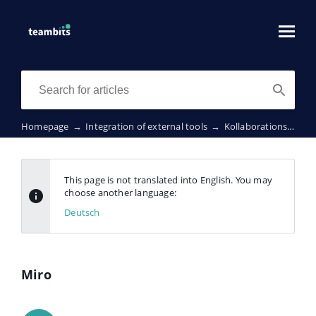
Homepage
→
Integration of external tools
→
Kollaborationstools
This page is not translated into English. You may
choose another language:
Deutsch
Miro