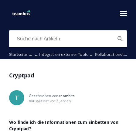
Startseite
→
↔️ Integration externer Tools
→
Kollaborationstools
Cryptpad
Geschrieben von
teambits
T
Aktualisiert vor 2 Jahren
Wo finde ich die Informationen zum Einbetten von
Cryptpad?