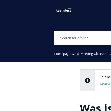
Homepage
→
📰 Meeting-Übersicht
This pa
Deutsc
Was i