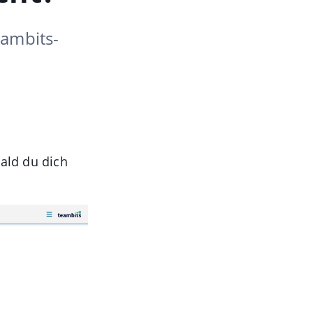
eambits-
bald du dich