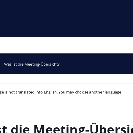
→
Was ist die Meeting-Übersicht?
ge is not translated into English. You may choose another language:
h
st die Meeting-Übersi