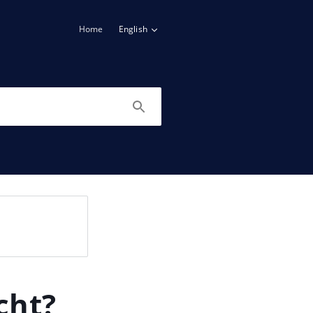
Home
English
cht?