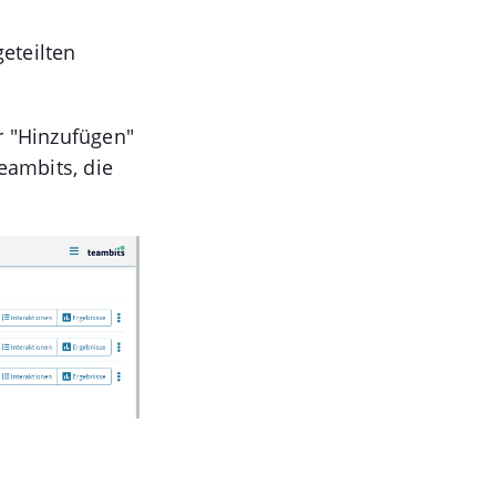
geteilten
r "Hinzufügen"
eambits, die