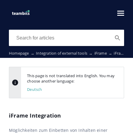
Homepage
→
Integration of external tools
→
iFrame
→
iFrame Integration
This page is not translated into English. You may
choose another language:
Deutsch
iFrame Integration
Möglichkeiten zum Einbetten von Inhalten einer