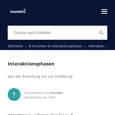
Startseite
→
🚦 Ansichten & Interaktionsphasen
→
Interaktionsphasen
Interaktionsphasen
Von der Einleitung bis zur Auflösung
Geschrieben von
teambits
T
Aktualisiert vor 1 Jahr