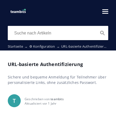
Startseite
→
⚙️ Konfiguration
→
URL-basierte Authentifizierung
URL-basierte Authentifizierung
Sichere und bequeme Anmeldung für Teilnehmer über
personalisierte Links, ohne zusätzliches Passwort.
Geschrieben von
teambits
T
Aktualisiert vor 1 Jahr