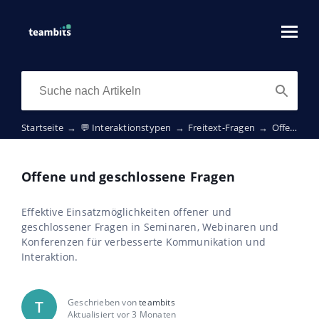
Startseite
→
💬 Interaktionstypen
→
Freitext-Fragen
→
Offene und geschlossene Fragen
Offene und geschlossene Fragen
Effektive Einsatzmöglichkeiten offener und
geschlossener Fragen in Seminaren, Webinaren und
Konferenzen für verbesserte Kommunikation und
Interaktion.
Geschrieben von
teambits
T
Aktualisiert vor 3 Monaten