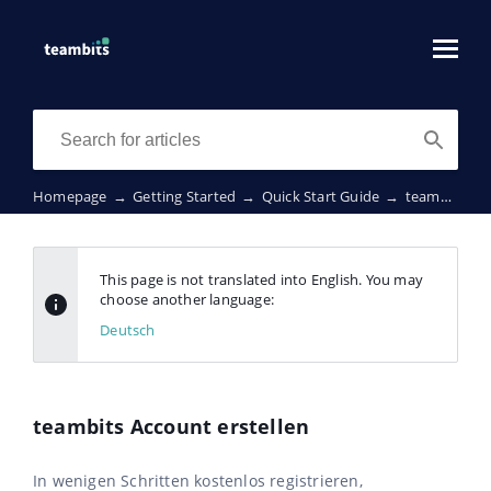
Homepage
→
Getting Started
→
Quick Start Guide
→
teambits Account erstellen
This page is not translated into English. You may
choose another language:
Deutsch
teambits Account erstellen
In wenigen Schritten kostenlos registrieren,