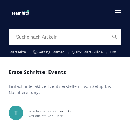
Startseite
→
🚀 Getting Started
→
Quick Start Guide
→
Erste Schritte: Events
Erste Schritte: Events
Einfach interaktive Events erstellen – von Setup bis
Nachbereitung.
Geschrieben von
teambits
T
Aktualisiert vor 1 Jahr